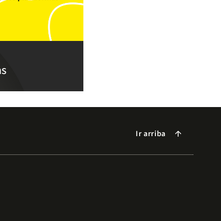
as
Ir arriba
arrow_forward