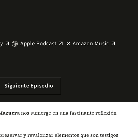
fy
Apple Podcast
Amazon Music
arrow_outward
arrow_outward
close
arrow_outward
Siguiente Episodio
Mazuera
nos sumerge en una fascinante reflexión
 preservar y revalorizar elementos que son testigos