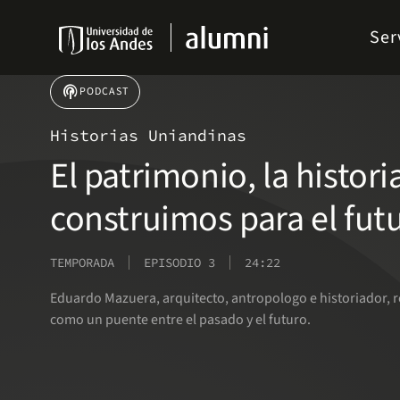
Pasar
Menu
al
Ser
links
contenido
Navbar
principal
podcasts
PODCAST
Historias Uniandinas
El patrimonio, la histori
construimos para el fut
TEMPORADA
EPISODIO 3
24:22
Eduardo Mazuera, arquitecto, antropologo e historiador, r
como un puente entre el pasado y el futuro.