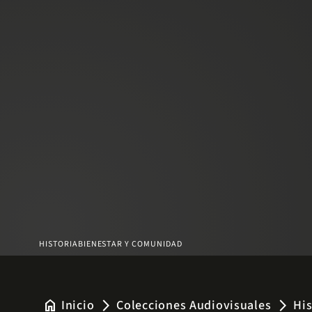
HISTORIA
BIENESTAR Y COMUNIDAD
home
Inicio
Colecciones Audiovisuales
His
arrow_forward_ios
arrow_forward_ios