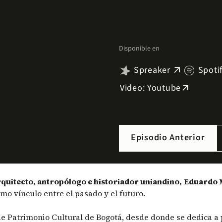
Disponible en
Spreaker
Spoti
arrow_outward
Video: Youtube
arrow_outward
Episodio Anterior
quitecto, antropólogo e historiador uniandino,
Eduardo 
omo vínculo entre el pasado y el futuro.
 de Patrimonio Cultural de Bogotá, desde donde se dedica a