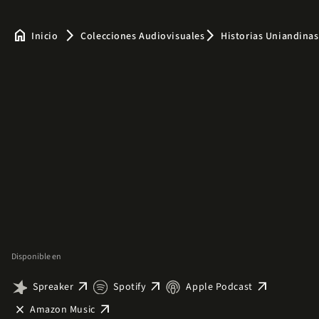
home
arrow_forward_ios
arrow_forward_ios
Inicio
Colecciones Audiovisuales
Historias Uniandinas
Disponible en
arrow_outward
arrow_outward
arrow_outward
Spreaker
Spotify
Apple Podcast
close
arrow_outward
Amazon Music