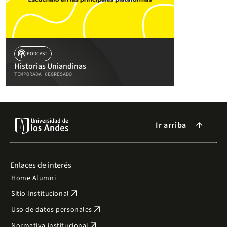
podcasts
PODCAST
Historias Uniandinas
TEMPORADA 6
EGRESADO
Ir arriba
arrow_forward
Enlaces de interés
Home Alumni
arrow_outward
Sitio Institucional
arrow_outward
Uso de datos personales
arrow_outward
Normativa institucional