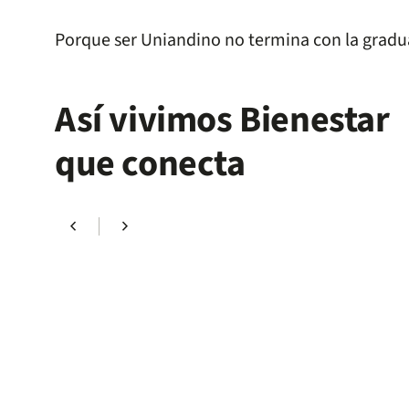
Porque ser Uniandino no termina con la gradua
Así vivimos Bienestar
que conecta
chevron_left
chevron_right