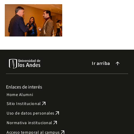
Ir arriba
arrow_forward
Enlaces de interés
Home Alumni
arrow_outward
Sitio Institucional
arrow_outward
Uso de datos personales
arrow_outward
Normativa institucional
arrow_outward
Acceso temporal al campus