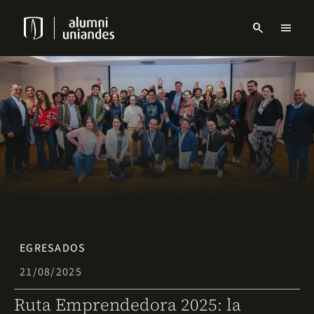
Pasar
al
search
menu
contenido
Menu
principal
links
Navbar
EGRESADOS
21/08/2025
Ruta Emprendedora 2025: la