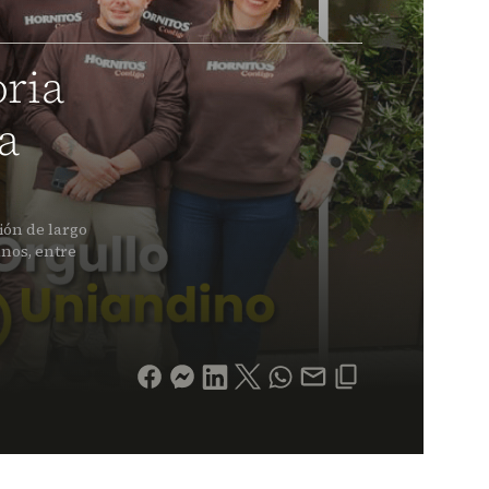
oria
a
ión de largo
anos, entre