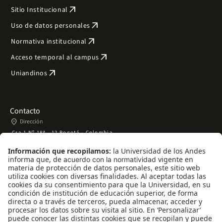
arrow_outward
Sitio Institucional
arrow_outward
Uso de datos personales
arrow_outward
Normativa institucional
arrow_outward
Acceso temporal al campus
arrow_outward
Uniandinos
Contacto
place
Dirección
Cra 1 Nº 18A - 12 Bogotá - Colombia
phone
Teléfono
+57 (601) 339 49 49 ext. 2110
mail
Correo
alumni@uniandes.edu.co
WhatsApp