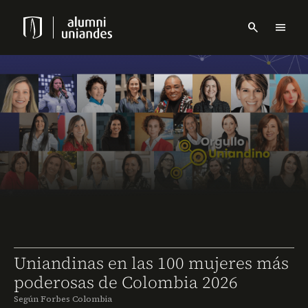
Pasar
al
search
menu
contenido
Menu
principal
links
Navbar
Uniandinas en las 100 mujeres más
poderosas de Colombia 2026
Según Forbes Colombia