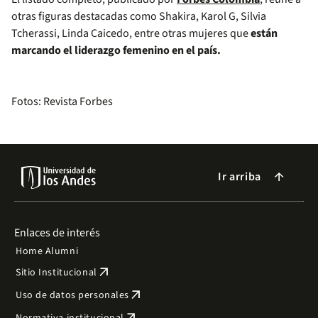
otras figuras destacadas como Shakira, Karol G, Silvia
Tcherassi, Linda Caicedo, entre otras mujeres que
están
marcando el liderazgo femenino en el país.
Fotos: Revista Forbes
Ir arriba
arrow_forward
Enlaces de interés
Home Alumni
arrow_outward
Sitio Institucional
arrow_outward
Uso de datos personales