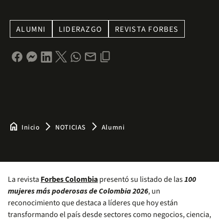
ALUMNI
LIDERAZGO
REVISTA FORBES
home
arrow_forward_ios
arrow_forward_ios
Inicio
NOTICIAS
Alumni
La revista
Forbes Colombia
presentó su listado de las
100
mujeres más poderosas de Colombia 2026
, un
reconocimiento que destaca a líderes que hoy están
transformando el país desde sectores como negocios, ciencia,