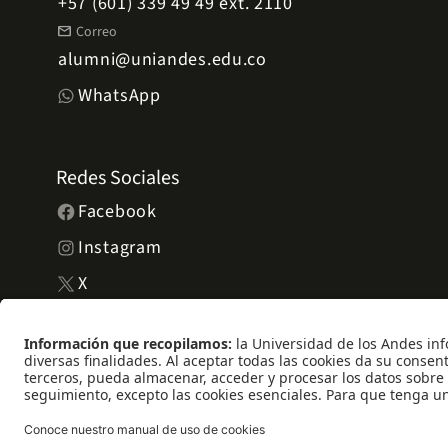
+57 (601) 339 49 49 ext. 2110
mail
Correo
alumni@uniandes.edu.co
WhatsApp
Redes Sociales
Facebook
Instagram
X
LinkedIn
YouTube
Universidad de los Andes | Vigilada Mineducación. Reconocimien