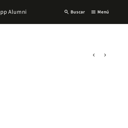
pp Alumni
search
menu
Buscar
Menú
chevron_left
chevron_right