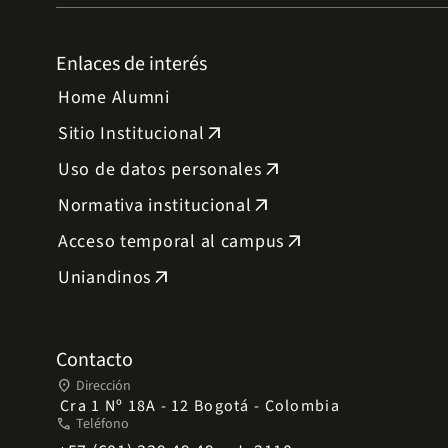
Enlaces de interés
Home Alumni
Sitio Institucional
arrow_outward
Uso de datos personales
arrow_outward
Normativa institucional
arrow_outward
Acceso temporal al campus
arrow_outward
Uniandinos
arrow_outward
Contacto
place
Dirección
Cra 1 Nº 18A - 12 Bogotá - Colombia
phone
Teléfono