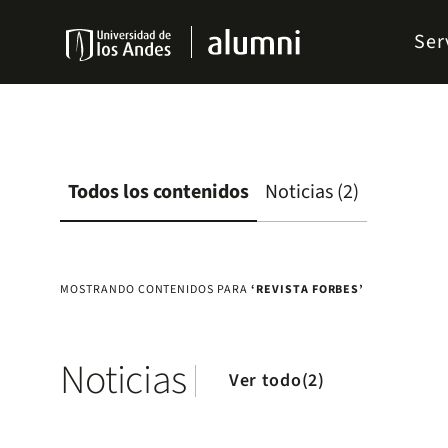
Pasar
Menu
al
Ser
links
contenido
Navbar
principal
Todos los contenidos
Noticias (2)
MOSTRANDO CONTENIDOS PARA
‘REVISTA FORBES’
Noticias
Ver todo(2)