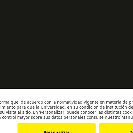
to como Universidad: Decreto 1297 del 30 de mayo de 1964. Reconocimiento 