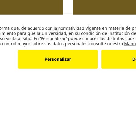
Actualiza t
forma y disfruta de las
 elit, sed do eiusmod
Lorem ipsum dolor sit a
portivo
a.
tempor incididunt ut la