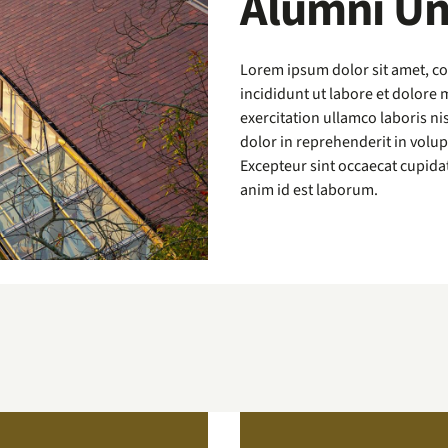
Alumni Un
Lorem ipsum dolor sit amet, co
incididunt ut labore et dolore
exercitation ullamco laboris ni
dolor in reprehenderit in volupt
Excepteur sint occaecat cupidat
anim id est laborum.