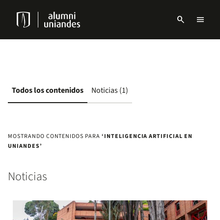
Pasar
al
search
menu
contenido
Menu
principal
links
Navbar
Todos los contenidos
Noticias (1)
MOSTRANDO CONTENIDOS PARA
‘INTELIGENCIA ARTIFICIAL EN
UNIANDES’
Noticias