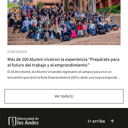
EGRESADOS
Más de 200 Alumni vivieron la experiencia “Prepárate para
el futuro del trabajo y el emprendimiento”
El 18 de octubre, los Alumni Uniandes regresaron al campus para vivir un
encuentro que cerró la Ruta Emprendedora 2025 y abrió una nueva etapa de
crecimiento. A través de charlas y talleres prácticos sobre agentificación, los
participantes exploraron cómo aplicar la IA para impulsar ideas, negocios y
liderazgo desde la innovación.
Ver todo(1)
Ir arriba
arrow_forward