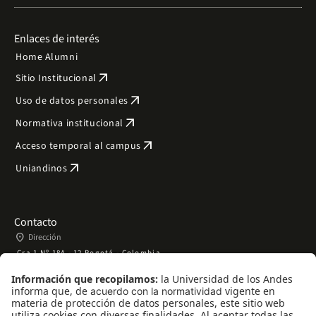
Enlaces de interés
Home Alumni
arrow_outward
Sitio Institucional
arrow_outward
Uso de datos personales
arrow_outward
Normativa institucional
arrow_outward
Acceso temporal al campus
arrow_outward
Uniandinos
Contacto
place
Dirección
Cra 1 Nº 18A - 12 Bogotá - Colombia
phone
Teléfono
+57 (601) 339 49 49 ext. 2110
mail
Correo