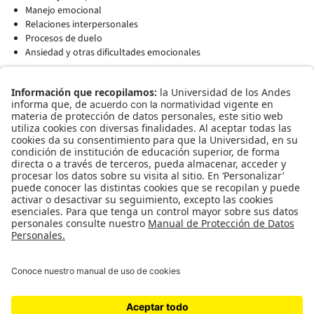
Manejo emocional
Relaciones interpersonales
Procesos de duelo
Ansiedad y otras dificultades emocionales
Tu salud mental es una prioridad. Con el CAP, la Universidad de los
Andes sigue acompañándote más allá de la vida académica.
arrow_outward
Conoce más aquí